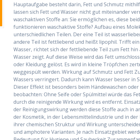
Hauptaufgabe besteht darin, Fett und Schmutz mithil
lassen sich Fett und Wasser nicht gut miteinander ve
waschaktiven Stoffe an: Sie ermöglichen es, diese bei
funktionieren waschaktive Stoffe? Aufbau eines Molek
unterschiedlichen Teilen. Der eine Teil ist wasserlieb
andere Teil ist fettliebend und heißt lipophil. Trifft e
Wasser, richtet sich der fettliebende Teil zum Fett h
Wasser zeigt. Auf diese Weise wird das Fett umschlos
oder Kleidung gelöst. Es wird in kleine Tröpfchen zer
weggespült werden. Wirkung auf Schmutz und Fett Zu
Wassers verringert. Dadurch kann Wasser besser in S
Dieser Effekt ist besonders beim Händewaschen oder 
beobachten: Ohne Seife oder Spülmittel würde das Fet
durch die reinigende Wirkung wird es entfernt. Einsat
der Reinigungswirkung werden diese Stoffe auch in an
der Kosmetik, in der Lebensmittelindustrie und in der M
ihrer chemischen Struktur und Wirkung unterscheiden,
und amphotere Varianten. Je nach Einsatzgebiet werde
Bedeutung für Hygiene und Sauberkeit Zusammenfasse