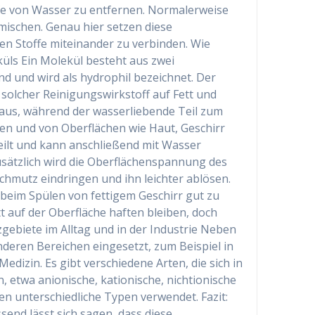
fe von Wasser zu entfernen. Normalerweise
rmischen. Genau hier setzen diese
den Stoffe miteinander zu verbinden. Wie
üls Ein Molekül besteht aus zwei
end und wird als hydrophil bezeichnet. Der
in solcher Reinigungswirkstoff auf Fett und
in aus, während der wasserliebende Teil zum
sen und von Oberflächen wie Haut, Geschirr
teilt und kann anschließend mit Wasser
sätzlich wird die Oberflächenspannung des
chmutz eindringen und ihn leichter ablösen.
beim Spülen von fettigem Geschirr gut zu
t auf der Oberfläche haften bleiben, doch
zgebiete im Alltag und in der Industrie Neben
deren Bereichen eingesetzt, zum Beispiel in
edizin. Es gibt verschiedene Arten, die sich in
 etwa anionische, kationische, nichtionische
n unterschiedliche Typen verwendet. Fazit:
nd lässt sich sagen, dass diese